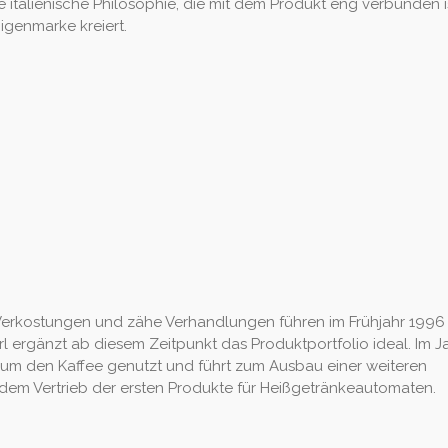
italienische Philosophie, die mit dem Produkt eng verbunden is
igenmarke kreiert.
ge Verkostungen und zähe Verhandlungen führen im Frühjahr 199
rl ergänzt ab diesem Zeitpunkt das Produktportfolio ideal. Im J
m den Kaffee genutzt und führt zum Ausbau einer weiteren
 dem Vertrieb der ersten Produkte für Heißgetränkeautomaten.