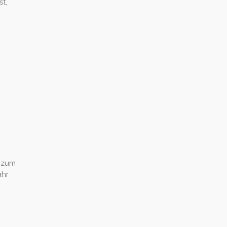
t,
6 zum
ahr